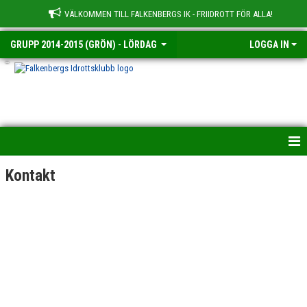
VÄLKOMMEN TILL FALKENBERGS IK - FRIIDROTT FÖR ALLA!
GRUPP 2014-2015 (GRÖN) - LÖRDAG
LOGGA IN
-
HEM
Kontakt
NYHETER
KALENDER
TRUPPEN
BILDGALLERI