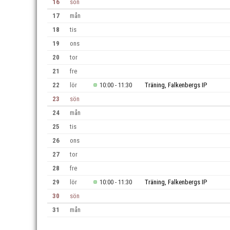
16
sön
17
mån
18
tis
19
ons
20
tor
21
fre
22
lör
10:00 - 11:30
Träning, Falkenbergs IP
23
sön
24
mån
25
tis
26
ons
27
tor
28
fre
29
lör
10:00 - 11:30
Träning, Falkenbergs IP
30
sön
31
mån