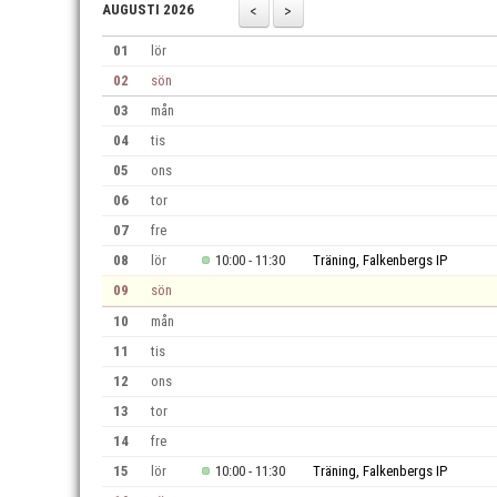
AUGUSTI 2026
01
lör
02
sön
03
mån
04
tis
05
ons
06
tor
07
fre
08
lör
10:00 - 11:30
Träning, Falkenbergs IP
09
sön
10
mån
11
tis
12
ons
13
tor
14
fre
15
lör
10:00 - 11:30
Träning, Falkenbergs IP