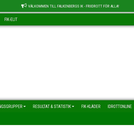
VÄLKOMMEN TILL FALKENBERGS IK - FRIIDROTT FÖR ALLA!
FIK-ELIT
NGSGRUPPER
RESULTAT & STATISTIK
FIK-KLÄDER
IDROTTONLINE