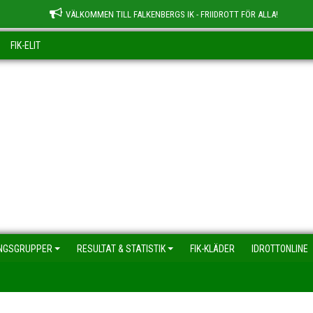
VÄLKOMMEN TILL FALKENBERGS IK - FRIIDROTT FÖR ALLA!
FIK-ELIT
NGSGRUPPER
RESULTAT & STATISTIK
FIK-KLÄDER
IDROTTONLINE