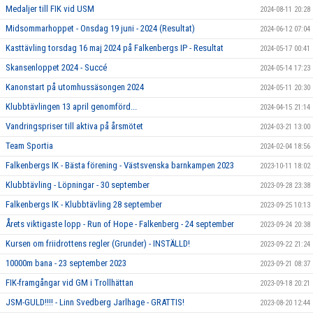
Medaljer till FIK vid USM
2024-08-11 20:28
Midsommarhoppet - Onsdag 19 juni - 2024 (Resultat)
2024-06-12 07:04
Kasttävling torsdag 16 maj 2024 på Falkenbergs IP - Resultat
2024-05-17 00:41
Skansenloppet 2024 - Succé
2024-05-14 17:23
Kanonstart på utomhussäsongen 2024
2024-05-11 20:30
Klubbtävlingen 13 april genomförd...
2024-04-15 21:14
Vandringspriser till aktiva på årsmötet
2024-03-21 13:00
Team Sportia
2024-02-04 18:56
Falkenbergs IK - Bästa förening - Västsvenska barnkampen 2023
2023-10-11 18:02
Klubbtävling - Löpningar - 30 september
2023-09-28 23:38
Falkenbergs IK - Klubbtävling 28 september
2023-09-25 10:13
Årets viktigaste lopp - Run of Hope - Falkenberg - 24 september
2023-09-24 20:38
Kursen om friidrottens regler (Grunder) - INSTÄLLD!
2023-09-22 21:24
10000m bana - 23 september 2023
2023-09-21 08:37
FIK-framgångar vid GM i Trollhättan
2023-09-18 20:21
JSM-GULD!!!! - Linn Svedberg Jarlhage - GRATTIS!
2023-08-20 12:44