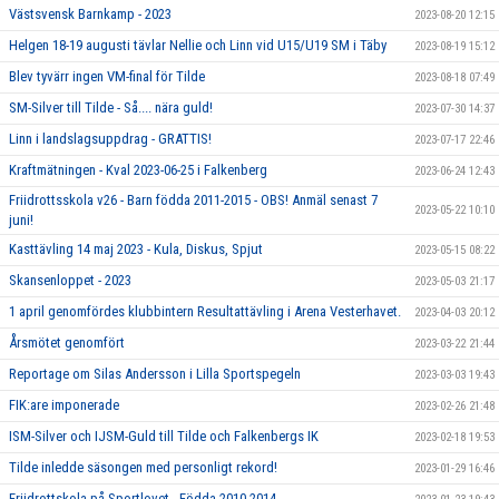
Västsvensk Barnkamp - 2023
2023-08-20 12:15
Helgen 18-19 augusti tävlar Nellie och Linn vid U15/U19 SM i Täby
2023-08-19 15:12
Blev tyvärr ingen VM-final för Tilde
2023-08-18 07:49
SM-Silver till Tilde - Så.... nära guld!
2023-07-30 14:37
Linn i landslagsuppdrag - GRATTIS!
2023-07-17 22:46
Kraftmätningen - Kval 2023-06-25 i Falkenberg
2023-06-24 12:43
Friidrottsskola v26 - Barn födda 2011-2015 - OBS! Anmäl senast 7
2023-05-22 10:10
juni!
Kasttävling 14 maj 2023 - Kula, Diskus, Spjut
2023-05-15 08:22
Skansenloppet - 2023
2023-05-03 21:17
1 april genomfördes klubbintern Resultattävling i Arena Vesterhavet.
2023-04-03 20:12
Årsmötet genomfört
2023-03-22 21:44
Reportage om Silas Andersson i Lilla Sportspegeln
2023-03-03 19:43
FIK:are imponerade
2023-02-26 21:48
ISM-Silver och IJSM-Guld till Tilde och Falkenbergs IK
2023-02-18 19:53
Tilde inledde säsongen med personligt rekord!
2023-01-29 16:46
Friidrottskola på Sportlovet - Födda 2010-2014