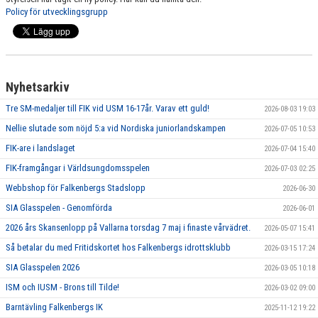
Policy för utvecklingsgrupp
RESULTAT & STATISTIK
FIK-KLÄDER
IDROTTONLINE
Nyhetsarkiv
Tre SM-medaljer till FIK vid USM 16-17år. Varav ett guld!
2026-08-03 19:03
Nellie slutade som nöjd 5:a vid Nordiska juniorlandskampen
2026-07-05 10:53
FIK-are i landslaget
2026-07-04 15:40
FIK-framgångar i Världsungdomsspelen
2026-07-03 02:25
Webbshop för Falkenbergs Stadslopp
2026-06-30
SIA Glasspelen - Genomförda
2026-06-01
2026 års Skansenlopp på Vallarna torsdag 7 maj i finaste vårvädret.
2026-05-07 15:41
Så betalar du med Fritidskortet hos Falkenbergs idrottsklubb
2026-03-15 17:24
SIA Glasspelen 2026
2026-03-05 10:18
ISM och IUSM - Brons till Tilde!
2026-03-02 09:00
Barntävling Falkenbergs IK
2025-11-12 19:22