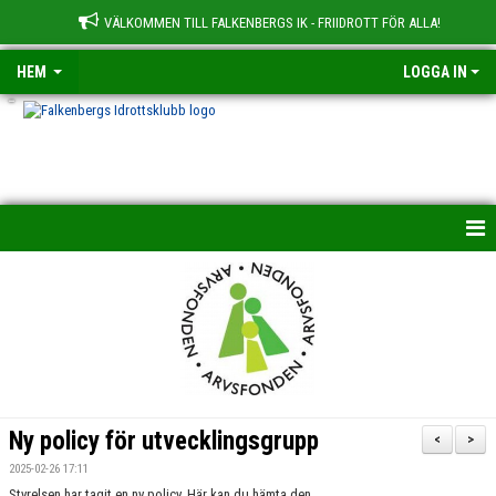
VÄLKOMMEN TILL FALKENBERGS IK - FRIIDROTT FÖR ALLA!
HEM
LOGGA IN
-
HEM
NYHETER
OM KLUBBEN
BILDGALLERI
Ny policy för utvecklingsgrupp
<
>
TRÄNINGSGRUPPER
2025-02-26 17:11
Styrelsen har tagit en ny policy. Här kan du hämta den.