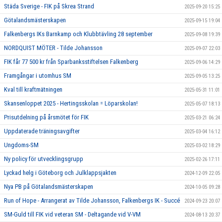
Städa Sverige - FIK på Skrea Strand
2025-09-20 15:25
Götalandsmästerskapen
2025-09-15 19:04
Falkenbergs IKs Barnkamp och Klubbtävling 28 september
2025-09-08 19:39
NORDQUIST MÖTER - Tilde Johansson
2025-09-07 22:03
FIK får 77 500 kr från Sparbanksstiftelsen Falkenberg
2025-09-06 14:29
Framgångar i utomhus SM
2025-09-05 13:25
Kval till kraftmätningen
2025-05-31 11:01
Skansenloppet 2025 - Hertingsskolan = Löparskolan!
2025-05-07 18:13
Prisutdelning på årsmötet för FIK
2025-03-21 06:24
Uppdaterade träningsavgifter
2025-03-04 16:12
Ungdoms-SM
2025-03-02 18:29
Ny policy för utvecklingsgrupp
2025-02-26 17:11
Lyckad helg i Göteborg och Julklappsjakten
2024-12-09 22:05
Nya PB på Götalandsmästerskapen
2024-10-05 09:28
Run of Hope - Arrangerat av Tilde Johansson, Falkenbergs IK - Succé
2024-09-23 20:07
SM-Guld till FIK vid veteran SM - Deltagande vid V-VM
2024-08-13 20:37