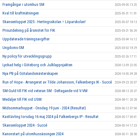
Framgångar i utomhus SM
2025-09-05 13:25
Kval till kraftmätningen
2025-05-31 11:01
Skansenloppet 2025 - Hertingsskolan = Löparskolan!
2025-05-07 18:13
Prisutdelning på årsmötet för FIK
2025-03-21 06:24
Uppdaterade träningsavgifter
2025-03-04 16:12
Ungdoms-SM
2025-03-02 18:29
Ny policy för utvecklingsgrupp
2025-02-26 17:11
Lyckad helg i Göteborg och Julklappsjakten
2024-12-09 22:05
Nya PB på Götalandsmästerskapen
2024-10-05 09:28
Run of Hope - Arrangerat av Tilde Johansson, Falkenbergs IK - Succé
2024-09-23 20:07
SM-Guld till FIK vid veteran SM - Deltagande vid V-VM
2024-08-13 20:37
Medaljer till FIK vid USM
2024-08-11 20:28
Midsommarhoppet - Onsdag 19 juni - 2024 (Resultat)
2024-06-12 07:04
Kasttävling torsdag 16 maj 2024 på Falkenbergs IP - Resultat
2024-05-17 00:41
Skansenloppet 2024 - Succé
2024-05-14 17:23
Kanonstart på utomhussäsongen 2024
2024-05-11 20:30