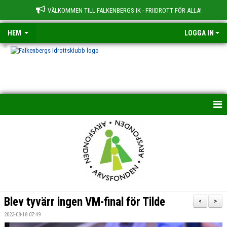
VÄLKOMMEN TILL FALKENBERGS IK - FRIIDROTT FÖR ALLA!
HEM
LOGGA IN
-
HEM
NYHETER
OM KLUBBEN
BILDGALLERI
Blev tyvärr ingen VM-final för Tilde
<
>
TRÄNINGSGRUPPER
2023-08-18 07:49