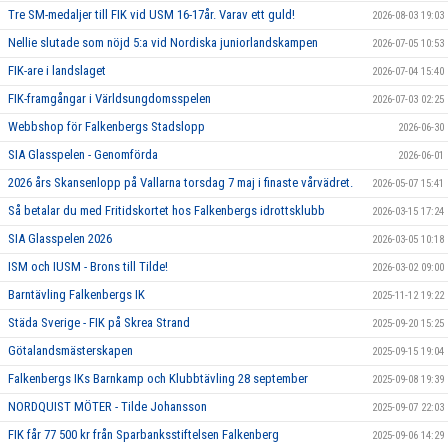
Tre SM-medaljer till FIK vid USM 16-17år. Varav ett guld!
2026-08-03 19:03
Nellie slutade som nöjd 5:a vid Nordiska juniorlandskampen
2026-07-05 10:53
FIK-are i landslaget
2026-07-04 15:40
FIK-framgångar i Världsungdomsspelen
2026-07-03 02:25
Webbshop för Falkenbergs Stadslopp
2026-06-30
SIA Glasspelen - Genomförda
2026-06-01
2026 års Skansenlopp på Vallarna torsdag 7 maj i finaste vårvädret.
2026-05-07 15:41
Så betalar du med Fritidskortet hos Falkenbergs idrottsklubb
2026-03-15 17:24
SIA Glasspelen 2026
2026-03-05 10:18
ISM och IUSM - Brons till Tilde!
2026-03-02 09:00
Barntävling Falkenbergs IK
2025-11-12 19:22
Städa Sverige - FIK på Skrea Strand
2025-09-20 15:25
Götalandsmästerskapen
2025-09-15 19:04
Falkenbergs IKs Barnkamp och Klubbtävling 28 september
2025-09-08 19:39
NORDQUIST MÖTER - Tilde Johansson
2025-09-07 22:03
FIK får 77 500 kr från Sparbanksstiftelsen Falkenberg
2025-09-06 14:29