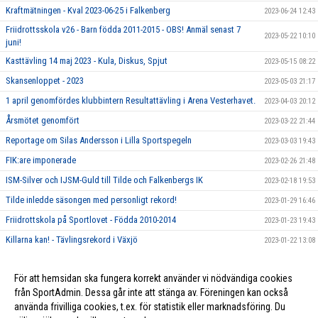
Kraftmätningen - Kval 2023-06-25 i Falkenberg
2023-06-24 12:43
Friidrottsskola v26 - Barn födda 2011-2015 - OBS! Anmäl senast 7
2023-05-22 10:10
juni!
Kasttävling 14 maj 2023 - Kula, Diskus, Spjut
2023-05-15 08:22
Skansenloppet - 2023
2023-05-03 21:17
1 april genomfördes klubbintern Resultattävling i Arena Vesterhavet.
2023-04-03 20:12
Årsmötet genomfört
2023-03-22 21:44
Reportage om Silas Andersson i Lilla Sportspegeln
2023-03-03 19:43
FIK:are imponerade
2023-02-26 21:48
ISM-Silver och IJSM-Guld till Tilde och Falkenbergs IK
2023-02-18 19:53
Tilde inledde säsongen med personligt rekord!
2023-01-29 16:46
Friidrottskola på Sportlovet - Födda 2010-2014
2023-01-23 19:43
Killarna kan! - Tävlingsrekord i Växjö
2023-01-22 13:08
FIK-Kläder - som Webb-Shop - TeamSportia
2023-01-16 17:21
För att hemsidan ska fungera korrekt använder vi nödvändiga cookies
Robert Sturesson - Emottog Stellan Bengtssonstipendiet - GRATTIS
2022-11-01 21:29
från SportAdmin. Dessa går inte att stänga av. Föreningen kan också
använda frivilliga cookies, t.ex. för statistik eller marknadsföring. Du