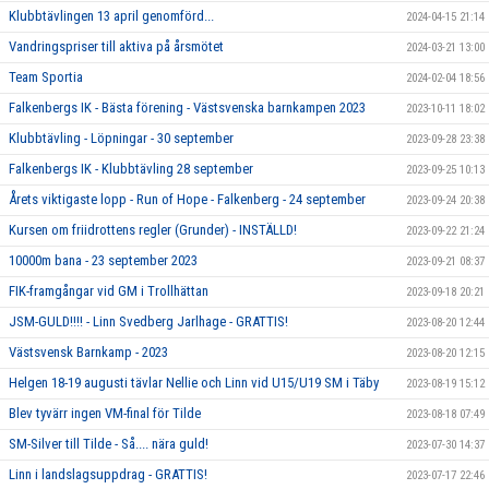
Klubbtävlingen 13 april genomförd...
2024-04-15 21:14
Vandringspriser till aktiva på årsmötet
2024-03-21 13:00
Team Sportia
2024-02-04 18:56
Falkenbergs IK - Bästa förening - Västsvenska barnkampen 2023
2023-10-11 18:02
Klubbtävling - Löpningar - 30 september
2023-09-28 23:38
Falkenbergs IK - Klubbtävling 28 september
2023-09-25 10:13
Årets viktigaste lopp - Run of Hope - Falkenberg - 24 september
2023-09-24 20:38
Kursen om friidrottens regler (Grunder) - INSTÄLLD!
2023-09-22 21:24
10000m bana - 23 september 2023
2023-09-21 08:37
FIK-framgångar vid GM i Trollhättan
2023-09-18 20:21
JSM-GULD!!!! - Linn Svedberg Jarlhage - GRATTIS!
2023-08-20 12:44
Västsvensk Barnkamp - 2023
2023-08-20 12:15
Helgen 18-19 augusti tävlar Nellie och Linn vid U15/U19 SM i Täby
2023-08-19 15:12
Blev tyvärr ingen VM-final för Tilde
2023-08-18 07:49
SM-Silver till Tilde - Så.... nära guld!
2023-07-30 14:37
Linn i landslagsuppdrag - GRATTIS!
2023-07-17 22:46