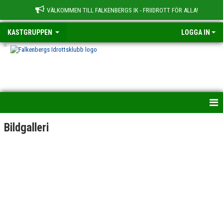
VÄLKOMMEN TILL FALKENBERGS IK - FRIIDROTT FÖR ALLA!
KASTGRUPPEN
LOGGA IN
-
HEM
Bildgalleri
NYHETER
KALENDER
TRUPPEN
BILDGALLERI