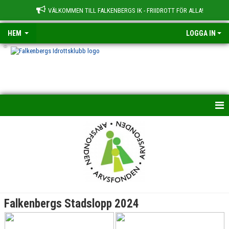
VÄLKOMMEN TILL FALKENBERGS IK - FRIIDROTT FÖR ALLA!
HEM
LOGGA IN
-
HEM
NYHETER
OM KLUBBEN
BILDGALLERI
Falkenbergs Stadslopp 2024
TRÄNINGSGRUPPER