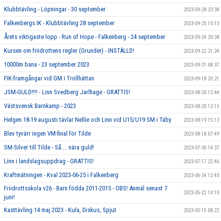
Klubbtävling - Löpningar - 30 september
2023-09-28 23:38
Falkenbergs IK - Klubbtävling 28 september
2023-09-25 10:13
Årets viktigaste lopp - Run of Hope - Falkenberg - 24 september
2023-09-24 20:38
Kursen om friidrottens regler (Grunder) - INSTÄLLD!
2023-09-22 21:24
10000m bana - 23 september 2023
2023-09-21 08:37
FIK-framgångar vid GM i Trollhättan
2023-09-18 20:21
JSM-GULD!!!! - Linn Svedberg Jarlhage - GRATTIS!
2023-08-20 12:44
Västsvensk Barnkamp - 2023
2023-08-20 12:15
Helgen 18-19 augusti tävlar Nellie och Linn vid U15/U19 SM i Täby
2023-08-19 15:12
Blev tyvärr ingen VM-final för Tilde
2023-08-18 07:49
SM-Silver till Tilde - Så.... nära guld!
2023-07-30 14:37
Linn i landslagsuppdrag - GRATTIS!
2023-07-17 22:46
Kraftmätningen - Kval 2023-06-25 i Falkenberg
2023-06-24 12:43
Friidrottsskola v26 - Barn födda 2011-2015 - OBS! Anmäl senast 7
2023-05-22 10:10
juni!
Kasttävling 14 maj 2023 - Kula, Diskus, Spjut
2023-05-15 08:22