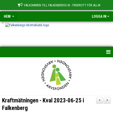
VÄLKOMMEN TILL FALKENBERGS IK - FRIIDROTT FÖR ALLA!
HEM
LOGGA IN
-
HEM
NYHETER
OM KLUBBEN
BILDGALLERI
Kraftmätningen - Kval 2023-06-25 i
<
>
TRÄNINGSGRUPPER
Falkenberg