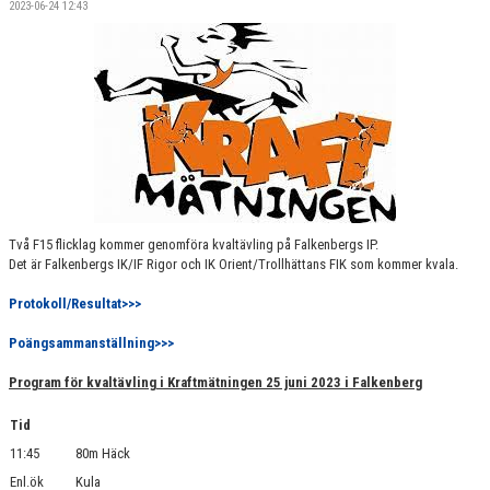
2023-06-24 12:43
RESULTAT & STATISTIK
FIK-KLÄDER
IDROTTONLINE
Två F15 flicklag kommer genomföra kvaltävling på Falkenbergs IP.
Det är Falkenbergs IK/IF Rigor och IK Orient/Trollhättans FIK som kommer kvala.
Protokoll/Resultat>>>
Poängsammanställning>>>
Program för kvaltävling i Kraftmätningen 25 juni 2023 i Falkenberg
Tid
11:45
80m Häck
Enl.ök
Kula