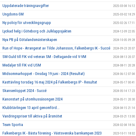
Uppdaterade träningsavgifter
2025-03-04 16:12
Ungdoms-SM
2025-03-02 18:29
Ny policy för utvecklingsgrupp
2025-02-26 17:11
Lyckad helg i Göteborg och Julklappsjakten
2024-12-09 22:05
Nya PB på Götalandsmästerskapen
2024-10-05 09:28
Run of Hope - Arrangerat av Tilde Johansson, Falkenbergs IK - Succé
2024-09-23 20:07
SM-Guld till FIK vid veteran SM - Deltagande vid V-VM
2024-08-13 20:37
Medaljer till FIK vid USM
2024-08-11 20:28
Midsommarhoppet - Onsdag 19 juni - 2024 (Resultat)
2024-06-12 07:04
Kasttävling torsdag 16 maj 2024 på Falkenbergs IP - Resultat
2024-05-17 00:41
Skansenloppet 2024 - Succé
2024-05-14 17:23
Kanonstart på utomhussäsongen 2024
2024-05-11 20:30
Klubbtävlingen 13 april genomförd...
2024-04-15 21:14
Vandringspriser till aktiva på årsmötet
2024-03-21 13:00
Team Sportia
2024-02-04 18:56
Falkenbergs IK - Bästa förening - Västsvenska barnkampen 2023
2023-10-11 18:02