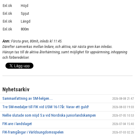
Enl.ök
Höjd
Enl.ök
Spjut
Enl.ök
Längd
Enl.ök
800m
Anm:
Första gren, 80mh, inleds kl 11:45.
Därefter samverkas mellan ledare, och aktiva, när nästa gren kan inledas.
Hänsyn tas till de aktiva återhämtning, samt möjlighet för uppvärmning, inhoppning
och förberedelser.
Nyhetsarkiv
Sammanfattning av SM-helgen....
2026-08-08 21:47
Tre SM-medaljer till FIK vid USM 16-17år. Varav ett guld!
2026-08-03 19:03
Nellie slutade som nöjd 5:a vid Nordiska juniorlandskampen
2026-07-05 10:53
FIK-are i landslaget
2026-07-04 15:40
FIK-framgångar i Världsungdomsspelen
2026-07-03 02:25