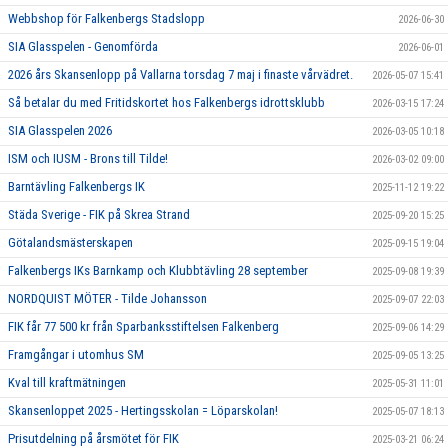
Webbshop för Falkenbergs Stadslopp
2026-06-30
SIA Glasspelen - Genomförda
2026-06-01
2026 års Skansenlopp på Vallarna torsdag 7 maj i finaste vårvädret.
2026-05-07 15:41
Så betalar du med Fritidskortet hos Falkenbergs idrottsklubb
2026-03-15 17:24
SIA Glasspelen 2026
2026-03-05 10:18
ISM och IUSM - Brons till Tilde!
2026-03-02 09:00
Barntävling Falkenbergs IK
2025-11-12 19:22
Städa Sverige - FIK på Skrea Strand
2025-09-20 15:25
Götalandsmästerskapen
2025-09-15 19:04
Falkenbergs IKs Barnkamp och Klubbtävling 28 september
2025-09-08 19:39
NORDQUIST MÖTER - Tilde Johansson
2025-09-07 22:03
FIK får 77 500 kr från Sparbanksstiftelsen Falkenberg
2025-09-06 14:29
Framgångar i utomhus SM
2025-09-05 13:25
Kval till kraftmätningen
2025-05-31 11:01
Skansenloppet 2025 - Hertingsskolan = Löparskolan!
2025-05-07 18:13
Prisutdelning på årsmötet för FIK
2025-03-21 06:24