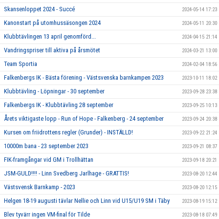
Skansenloppet 2024 - Succé
2024-05-14 17:23
Kanonstart på utomhussäsongen 2024
2024-05-11 20:30
Klubbtävlingen 13 april genomförd...
2024-04-15 21:14
Vandringspriser till aktiva på årsmötet
2024-03-21 13:00
Team Sportia
2024-02-04 18:56
Falkenbergs IK - Bästa förening - Västsvenska barnkampen 2023
2023-10-11 18:02
Klubbtävling - Löpningar - 30 september
2023-09-28 23:38
Falkenbergs IK - Klubbtävling 28 september
2023-09-25 10:13
Årets viktigaste lopp - Run of Hope - Falkenberg - 24 september
2023-09-24 20:38
Kursen om friidrottens regler (Grunder) - INSTÄLLD!
2023-09-22 21:24
10000m bana - 23 september 2023
2023-09-21 08:37
FIK-framgångar vid GM i Trollhättan
2023-09-18 20:21
JSM-GULD!!!! - Linn Svedberg Jarlhage - GRATTIS!
2023-08-20 12:44
Västsvensk Barnkamp - 2023
2023-08-20 12:15
Helgen 18-19 augusti tävlar Nellie och Linn vid U15/U19 SM i Täby
2023-08-19 15:12
Blev tyvärr ingen VM-final för Tilde
2023-08-18 07:49