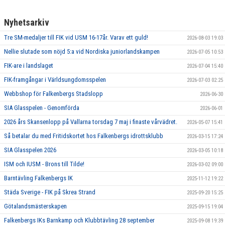
Nyhetsarkiv
Tre SM-medaljer till FIK vid USM 16-17år. Varav ett guld!
2026-08-03 19:03
Nellie slutade som nöjd 5:a vid Nordiska juniorlandskampen
2026-07-05 10:53
FIK-are i landslaget
2026-07-04 15:40
FIK-framgångar i Världsungdomsspelen
2026-07-03 02:25
Webbshop för Falkenbergs Stadslopp
2026-06-30
SIA Glasspelen - Genomförda
2026-06-01
2026 års Skansenlopp på Vallarna torsdag 7 maj i finaste vårvädret.
2026-05-07 15:41
Så betalar du med Fritidskortet hos Falkenbergs idrottsklubb
2026-03-15 17:24
SIA Glasspelen 2026
2026-03-05 10:18
ISM och IUSM - Brons till Tilde!
2026-03-02 09:00
Barntävling Falkenbergs IK
2025-11-12 19:22
Städa Sverige - FIK på Skrea Strand
2025-09-20 15:25
Götalandsmästerskapen
2025-09-15 19:04
Falkenbergs IKs Barnkamp och Klubbtävling 28 september
2025-09-08 19:39