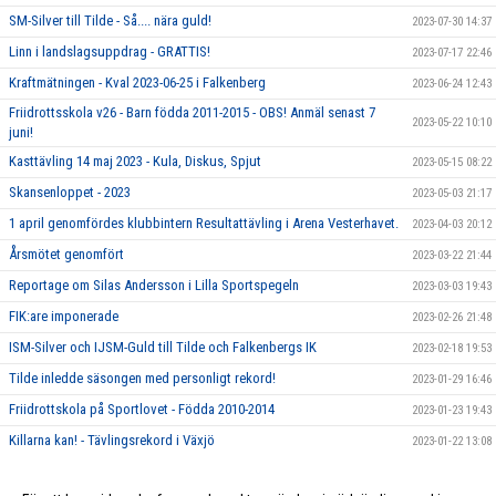
SM-Silver till Tilde - Så.... nära guld!
2023-07-30 14:37
Linn i landslagsuppdrag - GRATTIS!
2023-07-17 22:46
Kraftmätningen - Kval 2023-06-25 i Falkenberg
2023-06-24 12:43
Friidrottsskola v26 - Barn födda 2011-2015 - OBS! Anmäl senast 7
2023-05-22 10:10
juni!
Kasttävling 14 maj 2023 - Kula, Diskus, Spjut
2023-05-15 08:22
Skansenloppet - 2023
2023-05-03 21:17
1 april genomfördes klubbintern Resultattävling i Arena Vesterhavet.
2023-04-03 20:12
Årsmötet genomfört
2023-03-22 21:44
Reportage om Silas Andersson i Lilla Sportspegeln
2023-03-03 19:43
FIK:are imponerade
2023-02-26 21:48
ISM-Silver och IJSM-Guld till Tilde och Falkenbergs IK
2023-02-18 19:53
Tilde inledde säsongen med personligt rekord!
2023-01-29 16:46
Friidrottskola på Sportlovet - Födda 2010-2014
2023-01-23 19:43
Killarna kan! - Tävlingsrekord i Växjö
2023-01-22 13:08
FIK-Kläder - som Webb-Shop - TeamSportia
2023-01-16 17:21