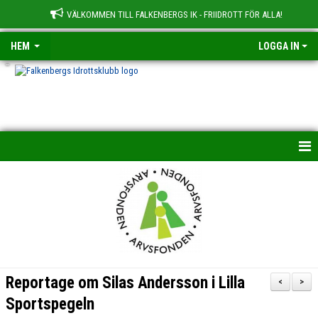
VÄLKOMMEN TILL FALKENBERGS IK - FRIIDROTT FÖR ALLA!
HEM
LOGGA IN
-
HEM
NYHETER
OM KLUBBEN
BILDGALLERI
Reportage om Silas Andersson i Lilla
<
>
TRÄNINGSGRUPPER
Sportspegeln