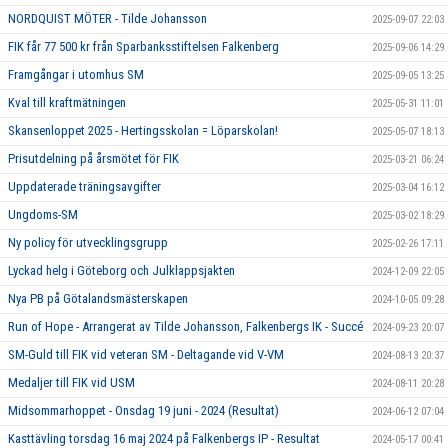
NORDQUIST MÖTER - Tilde Johansson
2025-09-07 22:03
FIK får 77 500 kr från Sparbanksstiftelsen Falkenberg
2025-09-06 14:29
Framgångar i utomhus SM
2025-09-05 13:25
Kval till kraftmätningen
2025-05-31 11:01
Skansenloppet 2025 - Hertingsskolan = Löparskolan!
2025-05-07 18:13
Prisutdelning på årsmötet för FIK
2025-03-21 06:24
Uppdaterade träningsavgifter
2025-03-04 16:12
Ungdoms-SM
2025-03-02 18:29
Ny policy för utvecklingsgrupp
2025-02-26 17:11
Lyckad helg i Göteborg och Julklappsjakten
2024-12-09 22:05
Nya PB på Götalandsmästerskapen
2024-10-05 09:28
Run of Hope - Arrangerat av Tilde Johansson, Falkenbergs IK - Succé
2024-09-23 20:07
SM-Guld till FIK vid veteran SM - Deltagande vid V-VM
2024-08-13 20:37
Medaljer till FIK vid USM
2024-08-11 20:28
Midsommarhoppet - Onsdag 19 juni - 2024 (Resultat)
2024-06-12 07:04
Kasttävling torsdag 16 maj 2024 på Falkenbergs IP - Resultat
2024-05-17 00:41