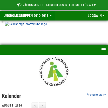
VÄLKOMMEN TILL FALKENBERGS IK - FRIIDROTT FÖR ALLA!
UNGDOMSGRUPPEN 2010-2013
LOGGA IN
-
HEM
NYHETER
KALENDER
TRUPPEN
Kalender
Prenumerera >>
BILDGALLERI
AUGUSTI 2026