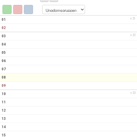
DOKUMENT
KONTAKT
v.31
01
02
v.32
03
04
05
06
07
08
09
v.33
10
11
12
13
14
15