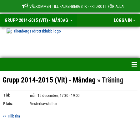
VÄLKOMMEN TILL FALKENBERGS IK - FRIIDROTT FÖR ALLA!
GRUPP 2014-2015 (VIT) - MÅNDAG
LOGGA IN
-
HEM
Grupp 2014-2015 (Vit) - Måndag
» Träning
NYHETER
Tid:
mån 15 december, 17:30 - 19:00
Plats:
KALENDER
Vesterhavshallen
<< Tillbaka
TRUPPEN
BILDGALLERI